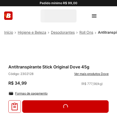
Pedido mínimo R$ 99,00
Higiene e Beleza
Desodorantes
Roll Ons
Antitransp
Antitranspirante Stick Original Dove 45g
Código:
2302128
Dove
R$
34
,
99
(
R$ 777,56
/
kg
)
Formas de pagamento