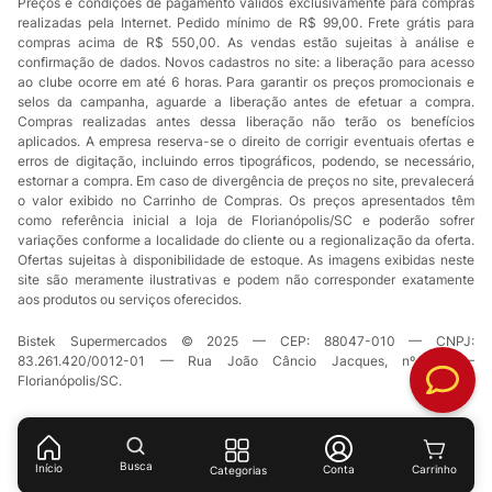
Preços e condições de pagamento válidos exclusivamente para compras
realizadas pela Internet. Pedido mínimo de R$ 99,00. Frete grátis para
compras acima de R$ 550,00. As vendas estão sujeitas à análise e
confirmação de dados. Novos cadastros no site: a liberação para acesso
ao clube ocorre em até 6 horas. Para garantir os preços promocionais e
selos da campanha, aguarde a liberação antes de efetuar a compra.
Compras realizadas antes dessa liberação não terão os benefícios
aplicados. A empresa reserva-se o direito de corrigir eventuais ofertas e
erros de digitação, incluindo erros tipográficos, podendo, se necessário,
estornar a compra. Em caso de divergência de preços no site, prevalecerá
o valor exibido no Carrinho de Compras. Os preços apresentados têm
como referência inicial a loja de Florianópolis/SC e poderão sofrer
variações conforme a localidade do cliente ou a regionalização da oferta.
Ofertas sujeitas à disponibilidade de estoque. As imagens exibidas neste
site são meramente ilustrativas e podem não corresponder exatamente
aos produtos ou serviços oferecidos.
Bistek Supermercados © 2025 — CEP: 88047-010 — CNPJ:
83.261.420/0012-01 — Rua João Câncio Jacques, nº 49 —
Florianópolis/SC.
Busca
Início
Conta
Categorias