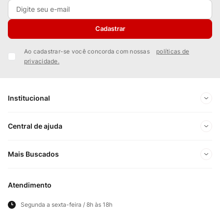
Cadastrar
Ao cadastrar-se você concorda com nossas
políticas de
privacidade.
Institucional
Sobre Nós
Central de ajuda
Nossas Lojas
Minha conta
Mais Buscados
Trabalhe conosco
Meus pedidos
Ofertas Exclusivas do Site
Privacidade e Segurança
Atendimento
Acompanhe seu pedido
Importados
Panfletos lojas físicas
Segunda a sexta-feira / 8h às 18h
Frete e Entregas
Cortes Britânicos