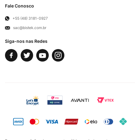
Clube Bistek
Troca e Devoluções
Fale Conosco
Para Empresas
Televendas
Exercício de Direito
+55 (48) 3181-0927
sac@bistek.com.br
Fale Conosco
Siga-nos nas Redes