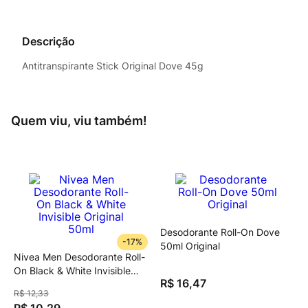
Descrição
Antitranspirante Stick Original Dove 45g
Quem viu, viu também!
Desodorante Roll-On Dove
-
17%
50ml Original
Nivea Men Desodorante Roll-
On Black & White Invisible
R$
16
,
47
Original 50ml
R$
12
,
33