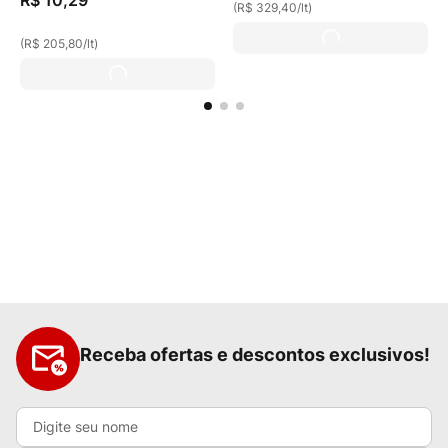
R$
10
,
29
(
R$ 329,40
/
lt
)
(
R$ 205,80
/
lt
)
Receba ofertas e descontos exclusivos!