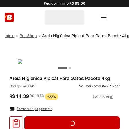
Pedido mínimo R$ 99,00
Pet Shop
Areia Higiênica Pipicat Para Gatos Pacote 4k
Areia Higiênica Pipicat Para Gatos Pacote 4kg
Código:
740942
Pipicat
R$
14
,
39
R$
18
,
53
-
22%
(
R$ 3,60
/
kg
)
Formas de pagamento