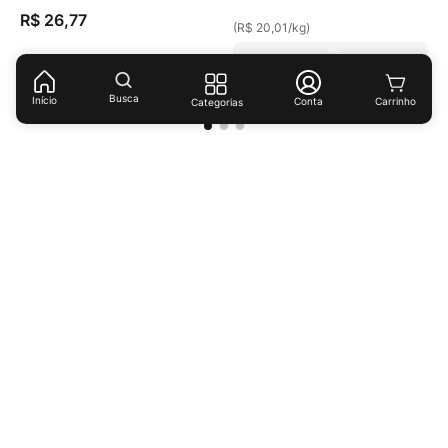
R$
26
,
77
(
R$ 20,01
/
kg
)
(
R$ 29,74
/
kg
)
Busca
Início
Conta
Categorias
Receba ofertas e descontos exclusivos!
Cadastrar
Ao cadastrar-se você concorda com nossas
políticas de