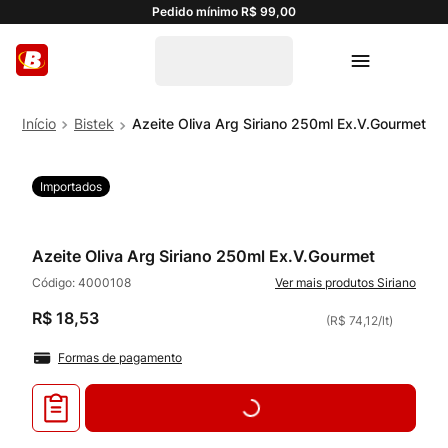
Pedido mínimo R$ 99,00
Bistek
Azeite Oliva Arg Siriano 250ml Ex.V.Gourmet
Importados
Azeite Oliva Arg Siriano 250ml Ex.V.Gourmet
Código:
4000108
Siriano
R$
18
,
53
(
R$ 74,12
/
lt
)
Formas de pagamento