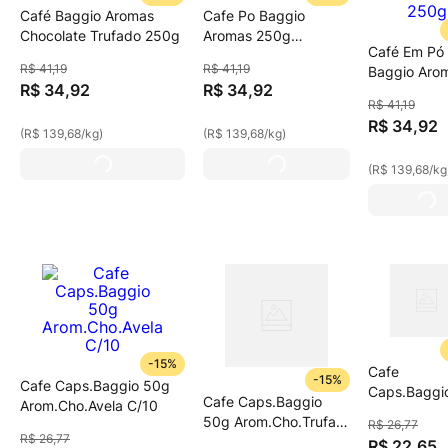
Café Baggio Aromas
Cafe Po Baggio
Chocolate Trufado 250g
Aromas 250g
Café Em Pó
Choc.C/Avela
R$
41
,
19
R$
41
,
19
Baggio Aro
R$
34
,
92
R$
34
,
92
Caramelo 2
R$
41
,
19
R$
34
,
92
(
R$ 139,68
/
kg
)
(
R$ 139,68
/
kg
)
(
R$ 139,68
/
kg
-
15%
Cafe
-
15%
Cafe Caps.Baggio 50g
Caps.Baggi
Cafe Caps.Baggio
Arom.Cho.Avela C/10
Arom.Caram
50g Arom.Cho.Trufa
R$
26
,
77
C/10
R$
26
,
77
C/10
R$
22
,
65