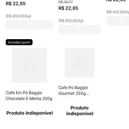
R$
26
,
77
R$
22
,
65
R$
22
,
65
(
R$ 453,00
/
k
(
R$ 453,00
/
kg
)
(
R$ 453,00
/
kg
)
boradecupom
Cafe Po Baggio
Café Em Pó Baggio
Gourmet 250g
Chocolate E Menta 250g
Espresso
Produto
Produto indisponível
indisponível