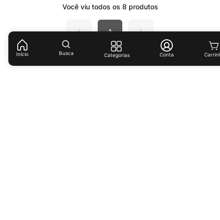
Você viu todos os
8
produtos
1
Busca
Início
Conta
Categorias
Receba ofertas e descontos exclusivos!
Cadastrar
Ao cadastrar-se você concorda com nossas
políticas de
privacidade.