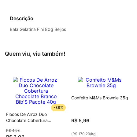
Descrição
Bala Gelatina Fini 80g Beijos
Quem viu, viu também!
Confeito M&Ms Brownie 35g
-
38%
Flocos De Arroz Duo
R$
5
,
96
Chocolate Cobertura
Chocolate Branco Bib'S
R$
4
,
93
Pacote 40g
(
R$ 170,29
/
kg
)