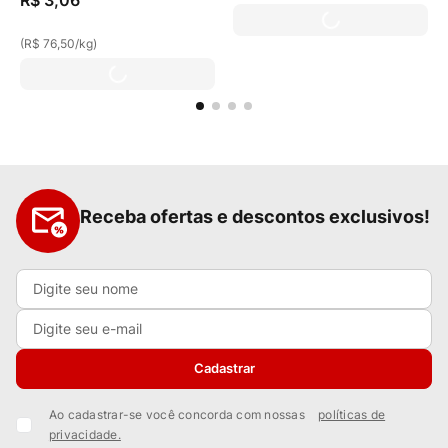
R$
3
,
06
(
R$ 76,50
/
kg
)
Receba ofertas e descontos exclusivos!
Cadastrar
Ao cadastrar-se você concorda com nossas
políticas de
privacidade.