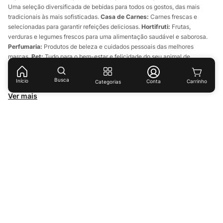
Uma seleção diversificada de bebidas para todos os gostos, das mais
tradicionais às mais sofisticadas.
Casa de Carnes:
Carnes frescas e
selecionadas para garantir refeições deliciosas.
Hortifruti:
Frutas,
verduras e legumes frescos para uma alimentação saudável e saborosa.
Perfumaria:
Produtos de beleza e cuidados pessoais das melhores
marcas.
Pet:
Tudo para o bem-estar e felicidade do seu animal de
estimação.
Importados:
Explore sabores e produtos exclusivos de
diversas partes do mundo.
Busca
Início
Conta
Categorias
Ver mais
Receba ofertas e descontos exclusivos!