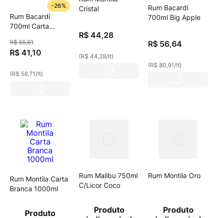
-
26%
Rum Bacardi
Cristal
Rum Bacardi
700ml Big Apple
700ml Carta
R$
44
,
28
Blanca
R$
55
,
61
R$
56
,
64
R$
41
,
10
(
R$ 44,28
/
lt
)
(
R$ 80,91
/
lt
)
(
R$ 58,71
/
lt
)
Rum Malibu 750ml
Rum Montila Oro
Rum Montila Carta
C/Licor Coco
Branca 1000ml
Produto
Produto
Produto