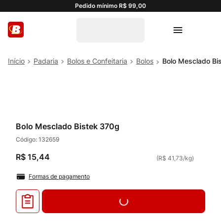
Pedido mínimo R$ 99,00
Padaria
Bolos e Confeitaria
Bolos
Bolo Mesclado Bi
Bolo Mesclado Bistek 370g
Código:
132659
R$
15
,
44
(
R$ 41,73
/
kg
)
Formas de pagamento