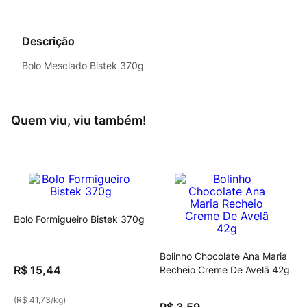
Descrição
Bolo Mesclado Bistek 370g
Quem viu, viu também!
Bolo Formigueiro Bistek 370g
Bolinho Chocolate Ana Maria
R$
15
,
44
Recheio Creme De Avelã 42g
(
R$ 41,73
/
kg
)