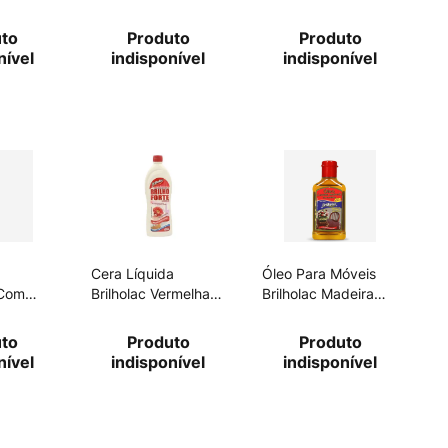
750ml
uto
Produto
Produto
nível
indisponível
indisponível
Cera Líquida
Óleo Para Móveis
 Com
Brilholac Vermelha
Brilholac Madeira
lac
750ml
100ml
nda
uto
Produto
Produto
nível
indisponível
indisponível