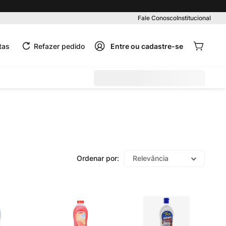
Pedido mínimo R$ 99,00
Fale Conosco
Institucional
tas
Refazer pedido
Relevância