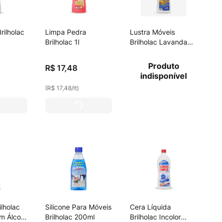
rilholac
Limpa Pedra
Lustra Móveis
Brilholac 1l
Brilholac Lavanda
 750ml
200ml
Produto
R$
17
,
48
indisponível
(
R$ 17,48
/
lt
)
lholac
Silicone Para Móveis
Cera Líquida
m Álcool
Brilholac 200ml
Brilholac Incolor