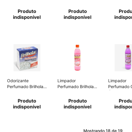
500ml
1l
Produto
Produto
Prod
indisponível
indisponível
indispo
Odorizante
Limpador
Limpador
Perfumado Brilholac
Perfumado Brilholac
Perfumado
Para Gavetas E
500ml Floral C/
Álcool Brilho
Armários 35g
Álcool
500ml Lava
Produto
Produto
Prod
indisponível
indisponível
indispo
Mostrando
18 de 19