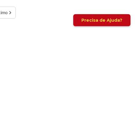
Cadastrar
Siga-nos nas Redes
ra / 8h às 18h