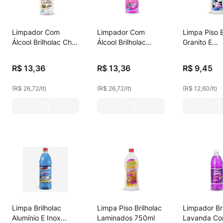
Limpador Com
Limpador Com
Limpa Piso B
Álcool Brilholac Chá
Álcool Brilholac
Granito E
Branco 500ml
Jasmine 500ml
Porcelanato
R$
13
,
36
R$
13
,
36
R$
9
,
45
(
R$ 26,72
/
lt
)
(
R$ 26,72
/
lt
)
(
R$ 12,60
/
lt
)
Limpa Brilholac
Limpa Piso Brilholac
Limpador Bri
Alumínio E Inox
Laminados 750ml
Lavanda Co