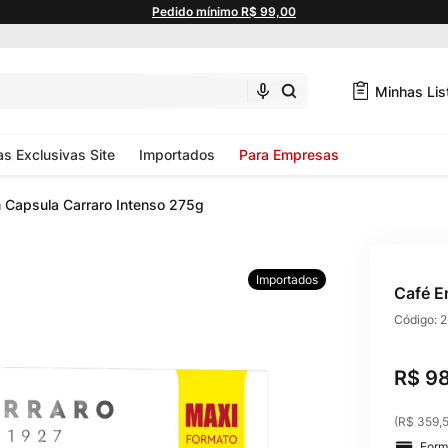
Pedido mínimo R$ 99,00
Minhas Lis
as Exclusivas Site
Importados
Para Empresas
 Capsula Carraro Intenso 275g
Importados
Café E
Código:
2
R$
9
(
R$ 359,
Form