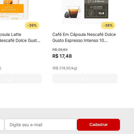
-
39%
-
39%
sula Latte
Café Em Cápsula Nescafé Dolce
Nescafé Dolce Gusto
Gusto Espresso Intenso 10
Cápsulas
R$
28
,
83
R$
17
,
48
g
)
(
R$ 218,50
/
kg
)
Cadastrar