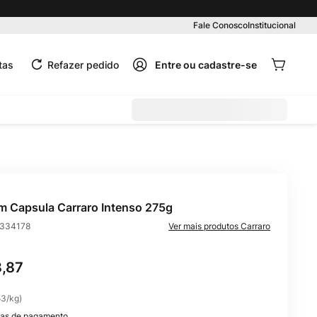
Pedido mínimo R$ 99,00
Fale Conosco
Institucional
tas
Refazer pedido
m Capsula Carraro Intenso 275g
334178
Carraro
8
,
87
53
/
kg
)
as de pagamento