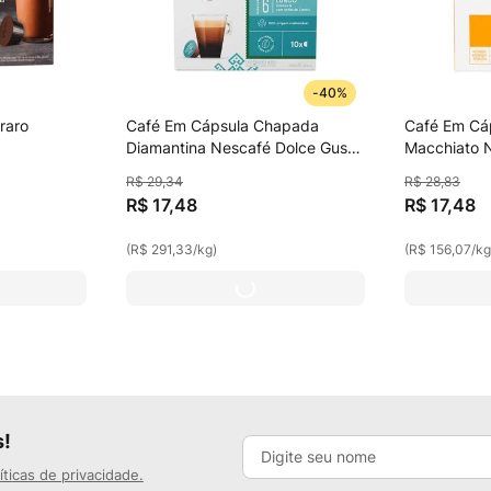
-
40%
raro
Café Em Cápsula Chapada
Café Em Cáp
Diamantina Nescafé Dolce Gusto
Macchiato 
60g
112,5g
R$
29
,
34
R$
28
,
83
R$
17
,
48
R$
17
,
48
(
R$ 291,33
/
kg
)
(
R$ 156,07
/
k
s!
íticas de privacidade.