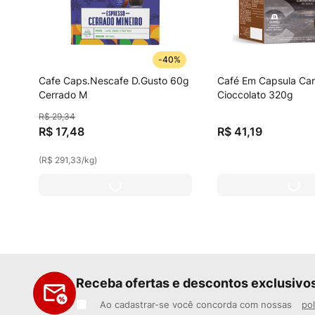
-
40%
Cafe Caps.Nescafe D.Gusto 60g
Café Em Capsula Car
Cerrado M
Cioccolato 320g
R$
29
,
34
R$
17
,
48
R$
41
,
19
(
R$ 291,33
/
kg
)
Receba ofertas e descontos exclusivo
Ao cadastrar-se você concorda com nossas
pol