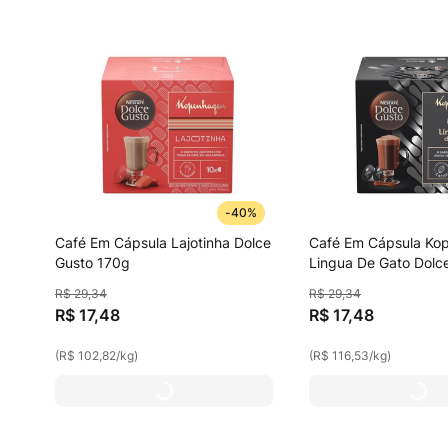
-
40%
Café Em Cápsula Lajotinha Dolce
Café Em Cápsula Ko
Gusto 170g
Lingua De Gato Dolc
170g
R$
29
,
34
R$
29
,
34
R$
17
,
48
R$
17
,
48
(
R$ 102,82
/
kg
)
(
R$ 116,53
/
kg
)