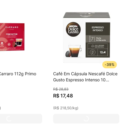
-
39%
arraro 112g Primo
Café Em Cápsula Nescafé Dolce
Gusto Espresso Intenso 10
Cápsulas
R$
28
,
83
R$
17
,
48
)
(
R$ 218,50
/
kg
)