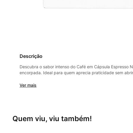
Descrição
Descubra o sabor intenso do Café em Cápsula Espresso N
encorpada. Ideal para quem aprecia praticidade sem abri
momentos de pausa. Experimente a crema rica e o aroma m
Ver mais
Quem viu, viu também!