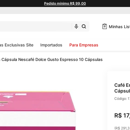
Pedido mínimo R$ 99,00
Minhas Lis
as Exclusivas Site
Importados
Para Empresas
 Cápsula Nescafé Dolce Gusto Espresso 10 Cápsulas
Café E
Cápsul
Código:
1
R$
17
(
R$ 291,