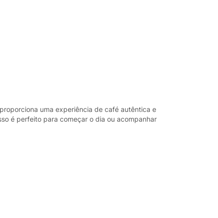
proporciona uma experiência de café autêntica e
sso é perfeito para começar o dia ou acompanhar
 e o sabor em cada xícara.