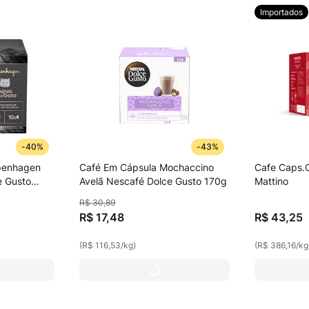
Importados
-
40%
-
43%
penhagen
Café Em Cápsula Mochaccino
Cafe Caps.C
e Gusto
Avelã Nescafé Dolce Gusto 170g
Mattino
R$
30
,
89
R$
17
,
48
R$
43
,
25
(
R$ 116,53
/
kg
)
(
R$ 386,16
/
kg