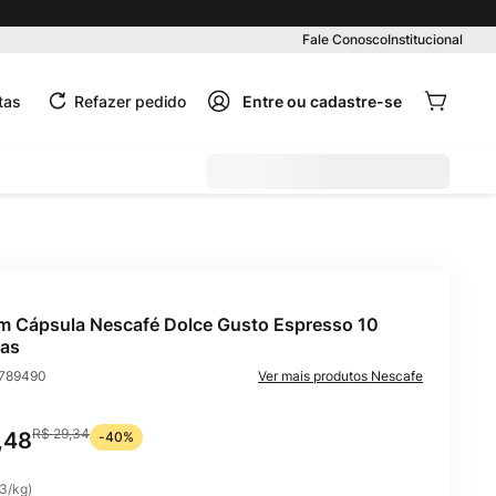
Pedido mínimo R$ 99,00
Fale Conosco
Institucional
tas
Refazer pedido
m Cápsula Nescafé Dolce Gusto Espresso 10
as
789490
Nescafe
R$
29
,
34
,
48
-
40%
33
/
kg
)