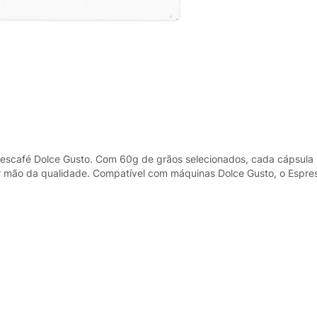
escafé Dolce Gusto. Com 60g de grãos selecionados, cada cápsula 
r mão da qualidade. Compatível com máquinas Dolce Gusto, o Espre
arcante que só o Nescafé pode oferecer. Aproveite a conveniência