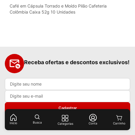
Café em Cápsula Torrado e Moído Pilão Cafeteria
Colômbia Caixa 52g 10 Unidades
Receba ofertas e descontos exclusivos!
Cadastrar
Ao cadastrar-se você concorda com nossas
políticas de
Busca
Início
Conta
Categorias
privacidade.