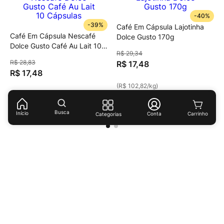
-
40%
-
39%
Café Em Cápsula Lajotinha
Café Em Cápsula Nescafé
Dolce Gusto 170g
Dolce Gusto Café Au Lait 10
R$
29
,
34
Cápsulas
R$
28
,
83
R$
17
,
48
R$
17
,
48
(
R$ 102,82
/
kg
)
(
R$ 174,80
/
kg
)
Busca
Início
Conta
Categorias
Receba ofertas e descontos exclusivos!