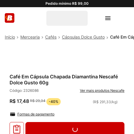
Pedido mínimo R$ 99,00
Mercearia
Cafés
Cápsulas Dolce Gusto
Café Em Cá
Café Em Cápsula Chapada Diamantina Nescafé
Dolce Gusto 60g
Código:
2326086
Nescafe
R$
17
,
48
R$
29
,
34
-
40%
(
R$ 291,33
/
kg
)
Formas de pagamento