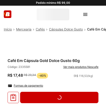
Pedido mínimo R$ 99,00
Mercearia
Cafés
Cápsulas Dolce Gusto
Café Em Cá
Café Em Cápsula Gold Dolce Gusto 60g
Código:
2335581
Nescafe
R$
17
,
48
R$
29
,
34
-
40%
(
R$ 116,53
/
kg
)
Formas de pagamento