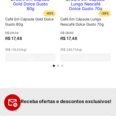
-
40%
-
39%
Café Em Cápsula Gold Dolce
Café Em Cápsula Lungo
Gusto 80g
Nescafé Dolce Gusto 70g
R$
29
,
34
R$
28
,
83
R$
17
,
48
R$
17
,
48
(
R$ 116,53
/
kg
)
(
R$ 249,71
/
kg
)
Receba ofertas e descontos exclusivos!