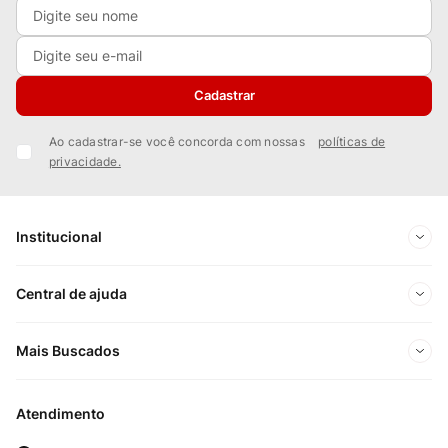
Cadastrar
Ao cadastrar-se você concorda com nossas
políticas de
privacidade.
Institucional
Sobre Nós
Central de ajuda
Nossas Lojas
Minha conta
Mais Buscados
Trabalhe conosco
Meus pedidos
Ofertas Exclusivas do Site
Privacidade e Segurança
Atendimento
Acompanhe seu pedido
Importados
Panfletos lojas físicas