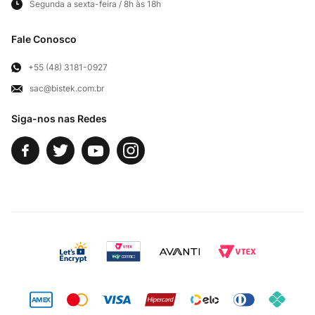
Segunda a sexta-feira / 8h às 18h
Frete e Entregas
Cortes Britânicos
Clube Bistek
Troca e Devoluções
Fale Conosco
Para Empresas
Televendas
Exercício de Direito
+55 (48) 3181-0927
sac@bistek.com.br
Fale Conosco
Siga-nos nas Redes