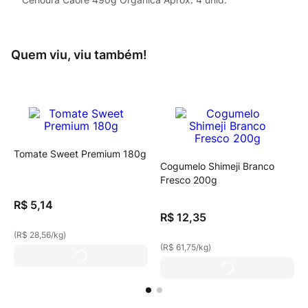
Quem viu, viu também!
Tomate Sweet Premium 180g
Cogumelo Shimeji Branco
Fresco 200g
R$
5
,
14
R$
12
,
35
(
R$ 28,56
/
kg
)
(
R$ 61,75
/
kg
)