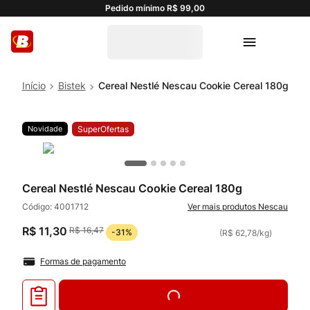
Pedido mínimo R$ 99,00
Bistek
Cereal Nestlé Nescau Cookie Cereal 180g
Novidade
SuperOfertas
Cereal Nestlé Nescau Cookie Cereal 180g
Código:
4001712
Nescau
R$
11
,
30
R$
16
,
47
-
31%
(
R$ 62,78
/
kg
)
Formas de pagamento