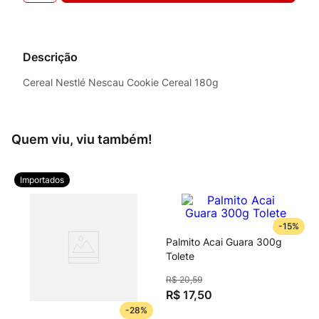
Descrição
Cereal Nestlé Nescau Cookie Cereal 180g
Quem viu, viu também!
Importados
-
15%
Palmito Acai Guara 300g
Tolete
R$
20
,
59
R$
17
,
50
-
28%