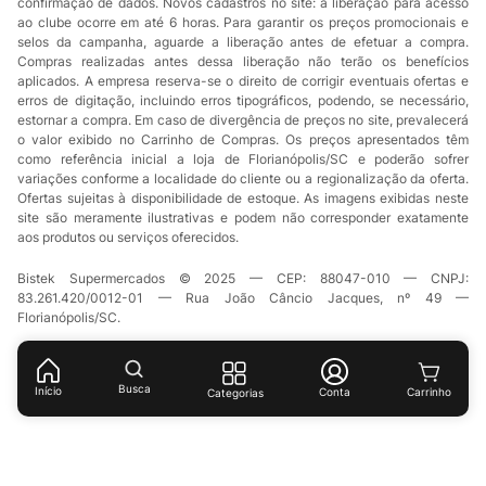
confirmação de dados. Novos cadastros no site: a liberação para acesso
ao clube ocorre em até 6 horas. Para garantir os preços promocionais e
selos da campanha, aguarde a liberação antes de efetuar a compra.
Compras realizadas antes dessa liberação não terão os benefícios
aplicados. A empresa reserva-se o direito de corrigir eventuais ofertas e
erros de digitação, incluindo erros tipográficos, podendo, se necessário,
estornar a compra. Em caso de divergência de preços no site, prevalecerá
o valor exibido no Carrinho de Compras. Os preços apresentados têm
como referência inicial a loja de Florianópolis/SC e poderão sofrer
variações conforme a localidade do cliente ou a regionalização da oferta.
Ofertas sujeitas à disponibilidade de estoque. As imagens exibidas neste
site são meramente ilustrativas e podem não corresponder exatamente
aos produtos ou serviços oferecidos.
Bistek Supermercados © 2025 — CEP: 88047-010 — CNPJ:
83.261.420/0012-01 — Rua João Câncio Jacques, nº 49 —
Florianópolis/SC.
Busca
Início
Conta
Categorias