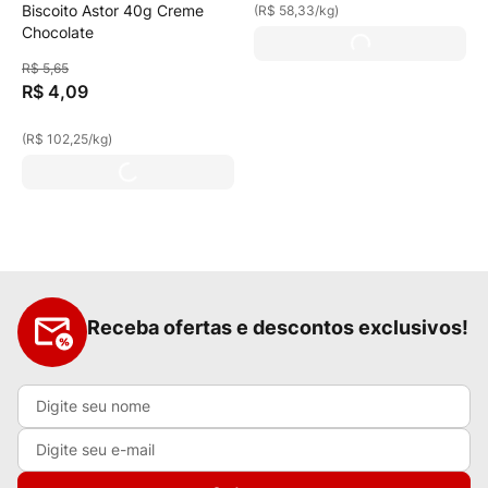
Biscoito Astor 40g Creme
(
R$ 58,33
/
kg
)
Chocolate
R$
5
,
65
R$
4
,
09
(
R$ 102,25
/
kg
)
Receba ofertas e descontos exclusivos!