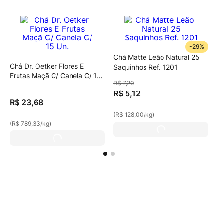
-
29%
Chá Matte Leão Natural 25
Chá Dr. Oetker Flores E
Saquinhos Ref. 1201
Frutas Maçã C/ Canela C/ 15
R$
7
,
20
Un.
R$
5
,
12
R$
23
,
68
(
R$ 128,00
/
kg
)
(
R$ 789,33
/
kg
)