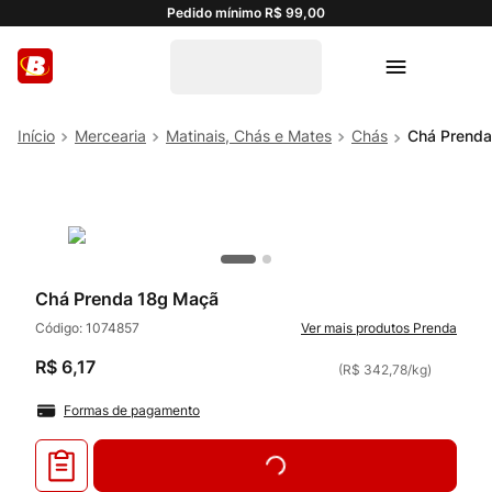
Pedido mínimo R$ 99,00
Mercearia
Matinais, Chás e Mates
Chás
Chá Prend
Chá Prenda 18g Maçã
Código:
1074857
Prenda
R$
6
,
17
(
R$ 342,78
/
kg
)
Formas de pagamento