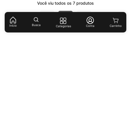
Você viu todos os
7
produtos
1
Busca
Início
Conta
Categorias
Receba ofertas e descontos exclusivos!
Cadastrar
Ao cadastrar-se você concorda com nossas
políticas de
privacidade.