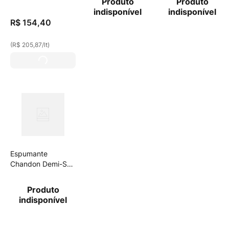
Produto
Produto
Spritz 750ml
indisponível
indisponível
R$
154
,
40
(
R$ 205,87
/
lt
)
Espumante
Chandon Demi-Sec
750ml
Produto
indisponível