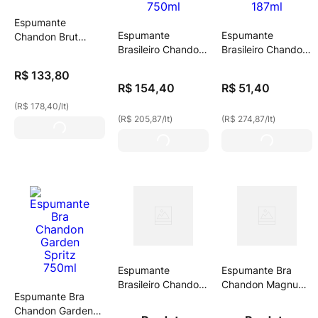
Espumante
Espumante
Espumante
Chandon Brut
Brasileiro Chandon
Brasileiro Chandon
750ml Resèrve
Brut Rosé 750ml
Demi-Sec 187ml
R$
133
,
80
R$
154
,
40
R$
51
,
40
(
R$ 178,40
/
lt
)
(
R$ 205,87
/
lt
)
(
R$ 274,87
/
lt
)
Espumante
Espumante Bra
Brasileiro Chandon
Chandon Magnum
Espumante Bra
Brut 187ml
Brut 1,5lt.
Chandon Garden