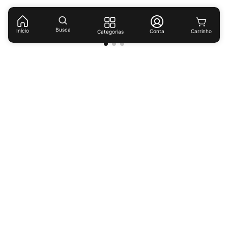
(
R$ 95,43
/
kg
)
Busca
Início
Conta
Categorias
Receba ofertas e descontos exclusivos!
Cadastrar
Ao cadastrar-se você concorda com nossas
políticas de
privacidade.