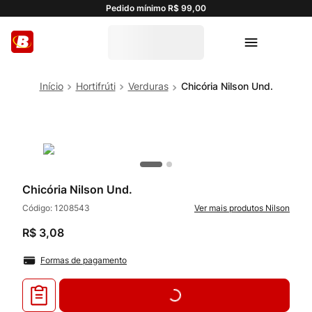
Pedido mínimo R$ 99,00
Hortifrúti
Verduras
Chicória Nilson Und.
Chicória Nilson Und.
Código:
1208543
Nilson
R$
3
,
08
Formas de pagamento