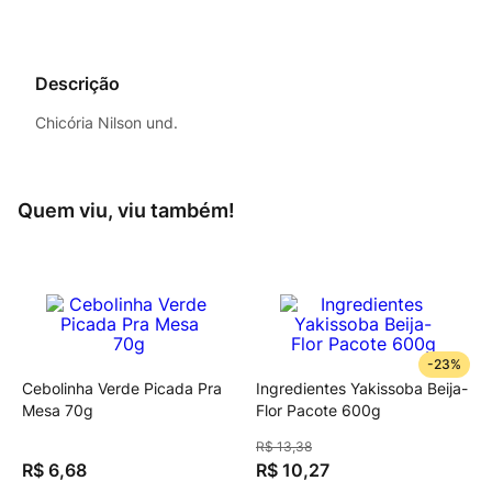
Descrição
Chicória Nilson und.
Quem viu, viu também!
-
23%
Cebolinha Verde Picada Pra
Ingredientes Yakissoba Beija-
Mesa 70g
Flor Pacote 600g
R$
13
,
38
R$
6
,
68
R$
10
,
27