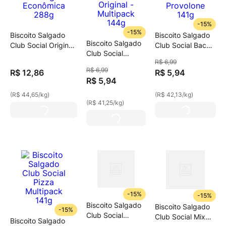
-
15%
-
15%
Biscoito Salgado
Biscoito Salgado
Biscoito Salgado
Club Social Original
Club Social Bacon
Club Social
- Embalagem
& Provolone 141g
R$
6
,
99
Original -
Econômica 288g
R$
6
,
99
R$
12
,
86
R$
5
,
94
Multipack 144g
R$
5
,
94
(
R$ 44,65
/
kg
)
(
R$ 42,13
/
kg
)
(
R$ 41,25
/
kg
)
-
15%
-
15%
Biscoito Salgado
Biscoito Salgado
-
15%
Club Social
Club Social Mix
Biscoito Salgado
Integral Multipack