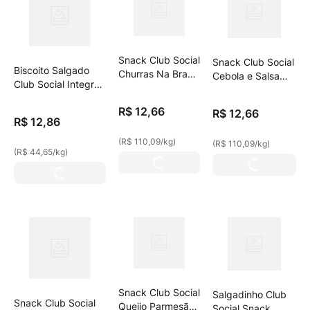
Snack Club Social
Snack Club Social
Biscoito Salgado
Churras Na Brasa
Cebola e Salsa
Club Social Integral
115g
115g
- Embalagem
R$
12
,
66
Econômica 288g
R$
12
,
66
R$
12
,
86
(
R$ 110,09
/
kg
)
(
R$ 110,09
/
kg
)
(
R$ 44,65
/
kg
)
Snack Club Social
Salgadinho Club
Snack Club Social
Queijo Parmesão
Social Snack