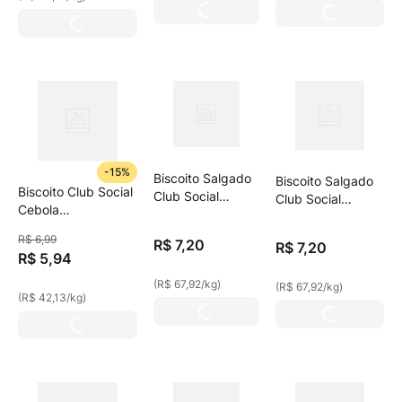
-
15%
Biscoito Salgado
Biscoito Salgado
Biscoito Club Social
Club Social
Club Social
Cebola
Recheado
Recheado Queijo,
Caramelizada 141g
Requeijão
Tomate E
R$
6
,
99
R$
7
,
20
R$
7
,
20
Multipack 106g
Manjericão
R$
5
,
94
Multipack 106g
(
R$ 67,92
/
kg
)
(
R$ 67,92
/
kg
)
(
R$ 42,13
/
kg
)