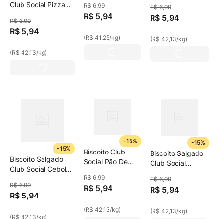
De Queijos
Club Social Pizza
R$
6
,
99
R$
6
,
99
144g
Multipack 141g
Multipack 141g
R$
5
,
94
R$
5
,
94
R$
6
,
99
R$
5
,
94
(
R$ 41,25
/
kg
)
(
R$ 42,13
/
kg
)
(
R$ 42,13
/
kg
)
-
15%
-
15%
-
15%
Biscoito Club
Biscoito Salgado
Biscoito Salgado
Social Pão De
Club Social
Club Social Cebola
Alho 141g
Presunto
R$
6
,
99
Com Sour Cream
R$
6
,
99
Multipack 141g
R$
6
,
99
R$
5
,
94
141g
R$
5
,
94
R$
5
,
94
(
R$ 42,13
/
kg
)
(
R$ 42,13
/
kg
)
(
R$ 42,13
/
kg
)