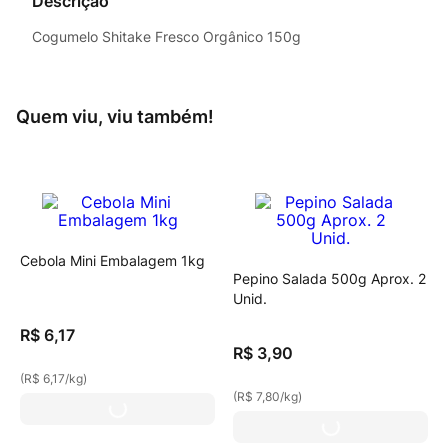
Descrição
Cogumelo Shitake Fresco Orgânico 150g
Quem viu, viu também!
Cebola Mini Embalagem 1kg
Pepino Salada 500g Aprox. 2
Unid.
R$
6
,
17
R$
3
,
90
(
R$ 6,17
/
kg
)
(
R$ 7,80
/
kg
)