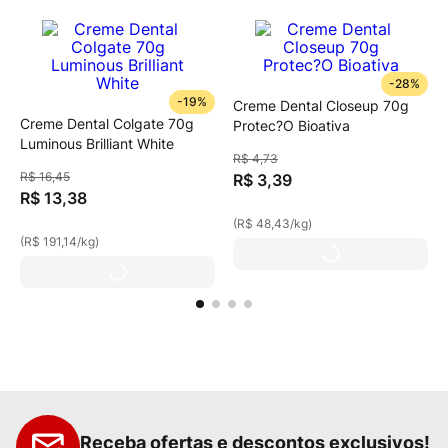
-
28%
-
19%
Creme Dental Closeup 70g
Creme Dental Colgate 70g
Protec?O Bioativa
Luminous Brilliant White
R$
4
,
73
R$
16
,
45
R$
3
,
39
R$
13
,
38
(
R$ 48,43
/
kg
)
(
R$ 191,14
/
kg
)
Receba ofertas e descontos exclusivos!