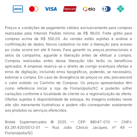
Preços e condições de pagamento válidos exclusivamente para compras
realizadas pela Internet. Pedido mínimo de R$ 99,00. Frete grátis para
compras acima de R$ 550,00. As vendas estão sujeitas à análise e
confirmação de dados. Novos cadastros no site: a liberação para acesso
ao clube ocorre em até 6 horas. Para garantir os preços promocionais e
selos da campanha, aguarde a liberação antes de efetuar a compra.
Compras realizadas antes dessa liberação não terão os benefícios
aplicados. A empresa reserva-se o direito de corrigir eventuais ofertas e
erros de digitação, incluindo erros tipográficos, podendo, se necessário,
estornar a compra. Em caso de divergência de preços no site, prevalecerá
o valor exibido no Carrinho de Compras. Os preços apresentados têm
como referência inicial a loja de Florianópolis/SC e poderão sofrer
variações conforme a localidade do cliente ou a regionalização da oferta.
Ofertas sujeitas à disponibilidade de estoque. As imagens exibidas neste
site são meramente ilustrativas e podem não corresponder exatamente
aos produtos ou serviços oferecidos.
Bistek Supermercados © 2025 — CEP: 88047-010 — CNPJ:
83.261.420/0012-01 — Rua João Câncio Jacques, nº 49 —
Florianópolis/SC.