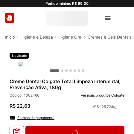
Pedido mínimo R$ 99,00
Higiene e Beleza
Higiene Oral
Cremes e Géis Dentais
Novidade
Creme Dental Colgate Total Limpeza Interdental,
Prevenção Ativa, 180g
Código:
4002466
Colgate
R$
22
,
63
(
R$ 125,72
/
kg
)
Formas de pagamento