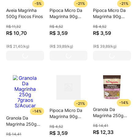
-
5%
-
21%
-
21%
Aveia Magrinha
Pipoca Micro Da
Pipoca Micro Da
500g Flocos Finos
Magrinha 90g
Magrinha 90g
Int.Cacau
Int.Mant.
R$
11
,
32
R$
4
,
52
R$
4
,
52
R$
10
,
70
R$
3
,
59
R$
3
,
59
(
R$ 21,40
/
kg
)
(
R$ 39,89
/
kg
)
(
R$ 39,89
/
kg
)
-
14%
-
21%
Granola Da
Pipoca Micro Da
-
14%
Magrinha 250g
Magrinha 90g
Granola Da
7graos Cacau
Int.Natural
Magrinha 250g
R$
14
,
41
R$
4
,
52
7graos S/Acucar
R$
12
,
33
R$
3
,
59
R$
14
,
41