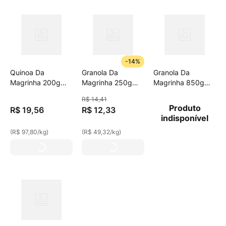
-
14%
Quinoa Da
Granola Da
Granola Da
Magrinha 200g
Magrinha 250g
Magrinha 850g
Graos
7graos Ban/Cac
7graos Trad
R$
14
,
41
Produto
R$
19
,
56
R$
12
,
33
indisponível
(
R$ 97,80
/
kg
)
(
R$ 49,32
/
kg
)