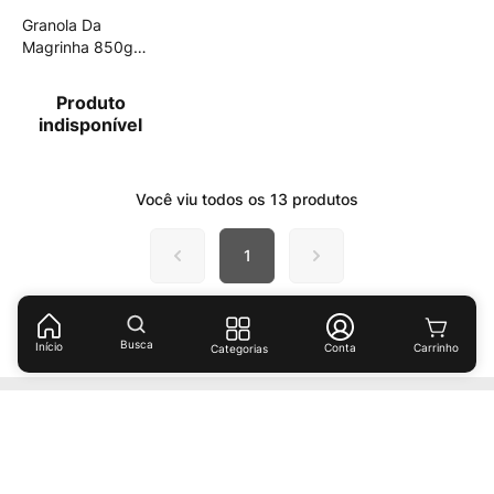
Granola Da
Magrinha 850g
Cacau
Produto
indisponível
Você viu todos os
13
produtos
1
Busca
Início
Conta
Categorias
Receba ofertas e descontos exclusivos!