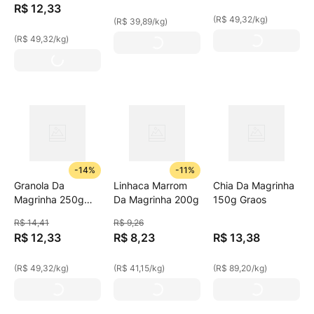
R$
12
,
33
(
R$ 49,32
/
kg
)
(
R$ 39,89
/
kg
)
(
R$ 49,32
/
kg
)
-
14%
-
11%
Granola Da
Linhaca Marrom
Chia Da Magrinha
Magrinha 250g
Da Magrinha 200g
150g Graos
7graos Trad
R$
14
,
41
R$
9
,
26
R$
12
,
33
R$
8
,
23
R$
13
,
38
(
R$ 49,32
/
kg
)
(
R$ 41,15
/
kg
)
(
R$ 89,20
/
kg
)