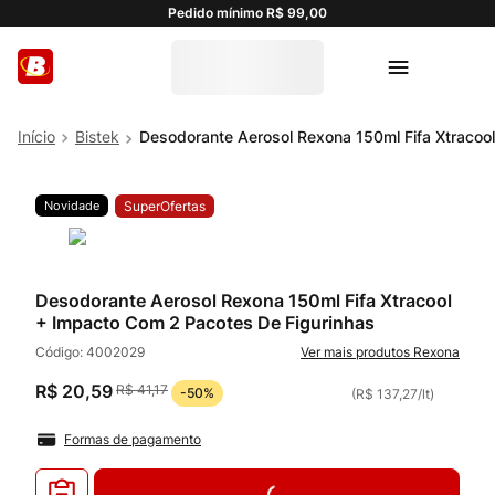
Pedido mínimo R$ 99,00
Bistek
Desodorante Aerosol Rexona 150ml Fifa Xtracoo
Novidade
SuperOfertas
Desodorante Aerosol Rexona 150ml Fifa Xtracool
+ Impacto Com 2 Pacotes De Figurinhas
Código:
4002029
Rexona
R$
20
,
59
R$
41
,
17
-
50%
(
R$ 137,27
/
lt
)
Formas de pagamento