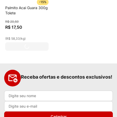
-
15%
Palmito Acai Guara 300g
Tolete
R$
20
,
59
R$
17
,
50
(
R$ 58,33
/
kg
)
Receba ofertas e descontos exclusivos!
Cadastrar