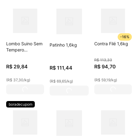
-
16%
Lombo Suino Sem
Contra Filé 1,6kg
Patinho 1,6kg
Tempero
Embalagem 0.8kg
R$
113
,
33
R$
29
,
84
R$
94
,
70
R$
111
,
44
(
R$ 37,30
/
kg
)
(
R$ 59,19
/
kg
)
(
R$ 69,65
/
kg
)
boradecupom