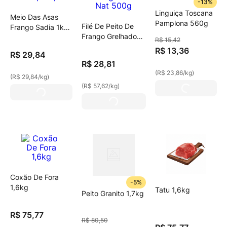
-
13%
Linguiça Toscana
Meio Das Asas
Pamplona 560g
Filé De Peito De
Frango Sadia 1kg
Frango Grelhado
Tulipa Iqf
R$
15
,
42
Congelado Nat
R$
13
,
36
R$
29
,
84
500g
R$
28
,
81
(
R$ 23,86
/
kg
)
(
R$ 29,84
/
kg
)
(
R$ 57,62
/
kg
)
Coxão De Fora
-
5%
1,6kg
Tatu 1,6kg
Peito Granito 1,7kg
R$
75
,
77
R$
80
,
50