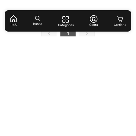
Você viu todos os
16
produtos
Busca
Início
Conta
Categorias
1
Receba ofertas e descontos exclusivos!
Cadastrar