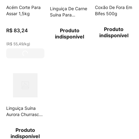
Acém Corte Para
Coxão De Fora Em
Linguiça De Carne
Assar 1,5kg
Bifes 500g
Suína Para
Churrasco Sadia
700g
Produto
R$
83
,
24
Produto
indisponível
indisponível
(
R$ 55,49
/
kg
)
Linguiça Suína
Aurora Churrasco
700g
Produto
indisponível