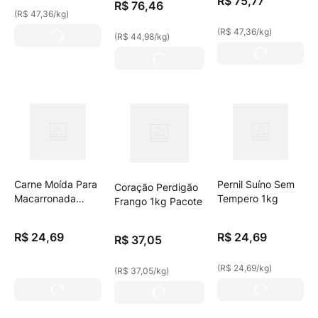
R$
75
,
77
R$
76
,
46
(
R$ 47,36
/
kg
)
(
R$ 47,36
/
kg
)
(
R$ 44,98
/
kg
)
Carne Moída Para
Pernil Suíno Sem
Coração Perdigão
Macarronada
Tempero 1kg
Frango 1kg Pacote
400g
R$
24
,
69
R$
24
,
69
R$
37
,
05
(
R$ 24,69
/
kg
)
(
R$ 37,05
/
kg
)