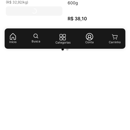
(
R$ 32,92
/
kg
)
600g
R$
38
,
10
(
R$ 95,25
/
kg
)
Busca
Início
Conta
Categorias
Receba ofertas e descontos exclusivos!
Cadastrar