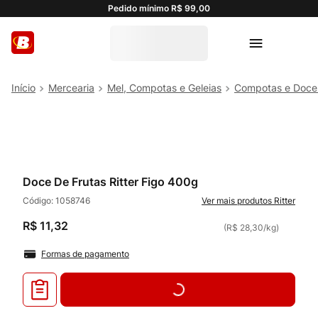
Pedido mínimo R$ 99,00
Mercearia
Mel, Compotas e Geleias
Compotas e Doce
Doce De Frutas Ritter Figo 400g
Código:
1058746
Ritter
R$
11
,
32
(
R$ 28,30
/
kg
)
Formas de pagamento