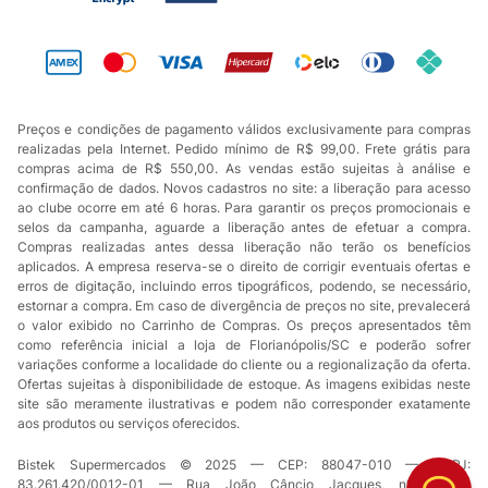
Preços e condições de pagamento válidos exclusivamente para compras
realizadas pela Internet. Pedido mínimo de R$ 99,00. Frete grátis para
compras acima de R$ 550,00. As vendas estão sujeitas à análise e
confirmação de dados. Novos cadastros no site: a liberação para acesso
ao clube ocorre em até 6 horas. Para garantir os preços promocionais e
selos da campanha, aguarde a liberação antes de efetuar a compra.
Compras realizadas antes dessa liberação não terão os benefícios
aplicados. A empresa reserva-se o direito de corrigir eventuais ofertas e
erros de digitação, incluindo erros tipográficos, podendo, se necessário,
estornar a compra. Em caso de divergência de preços no site, prevalecerá
o valor exibido no Carrinho de Compras. Os preços apresentados têm
como referência inicial a loja de Florianópolis/SC e poderão sofrer
variações conforme a localidade do cliente ou a regionalização da oferta.
Ofertas sujeitas à disponibilidade de estoque. As imagens exibidas neste
site são meramente ilustrativas e podem não corresponder exatamente
aos produtos ou serviços oferecidos.
Bistek Supermercados © 2025 — CEP: 88047-010 — CNPJ:
83.261.420/0012-01 — Rua João Câncio Jacques, nº 49 —