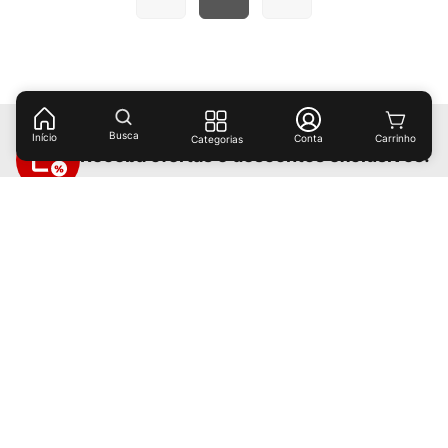
Busca
Início
Conta
Categorias
Receba ofertas e descontos exclusivos!
Cadastrar
Ao cadastrar-se você concorda com nossas
políticas de
privacidade.