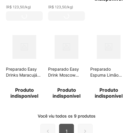
(
R$ 123,50
/
kg
)
(
R$ 123,50
/
kg
)
Preparado Easy
Preparado Easy
Preparado
Drinks Maracujá
Drink Moscow
Espuma Limão
100g
Mule 231ml
Siciliano Easy
Drinks Frasco
Produto
Produto
Produto
260g
indisponível
indisponível
indisponível
Você viu todos os
9
produtos
1