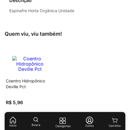
Descrição
Espinafre Horta Orgânica Unidade
Quem viu, viu também!
Coentro Hidropônico
Deville Pct
R$
5
,
96
Busca
Início
Conta
Categorias