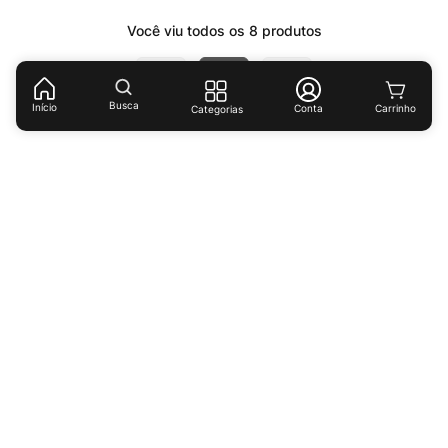
Você viu todos os
8
produtos
1
Busca
Início
Conta
Categorias
Receba ofertas e descontos exclusivos!
Cadastrar
Ao cadastrar-se você concorda com nossas
políticas de