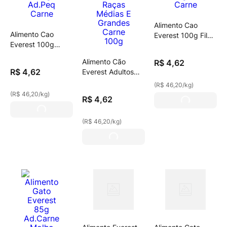
Alimento Cao
Alimento Cao
Everest 100g Filh
Everest 100g
Carne
Ad.Peq Carne
Alimento Cão
R$
4
,
62
R$
4
,
62
Everest Adultos
Raças Médias E
(
R$ 46,20
/
kg
)
Grandes Carne
(
R$ 46,20
/
kg
)
R$
4
,
62
100g
(
R$ 46,20
/
kg
)