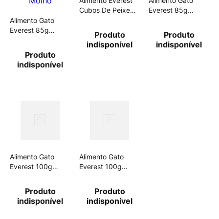
Alimento Everest
Alimento Gato
Cubos De Peixe
Everest 85g
Ao Molho Gatos
Filh.Fgo Molho
Alimento Gato
Adultos 85g
Everest 85g
Produto
Produto
Ad.Carne Molho
indisponível
indisponível
Produto
indisponível
Alimento Gato
Alimento Gato
Everest 100g
Everest 100g
Pei.C/Cou.Arr
Fr.C/Ab.Arr.
Produto
Produto
indisponível
indisponível