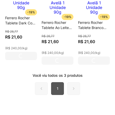
-
19%
-
19%
-
19%
Ferrero Rocher
Ferrero Rocher
Ferrero Rocher
Tablete Dark Com
Tablete Ao Leite
Tablete Branco
Avelã 1 Unidade
R$
26
,
77
Com Avelã 1
Com Avelã 1
90g
R$
26
,
77
R$
26
,
77
R$
21
,
60
Unidade 90g
Unidade 90g
R$
21
,
60
R$
21
,
60
(
R$ 240,00
/
kg
)
(
R$ 240,00
/
kg
)
(
R$ 240,00
/
kg
)
Você viu todos os
3
produtos
1