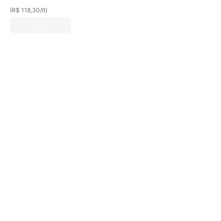
(
R$ 118,30
/
lt
)