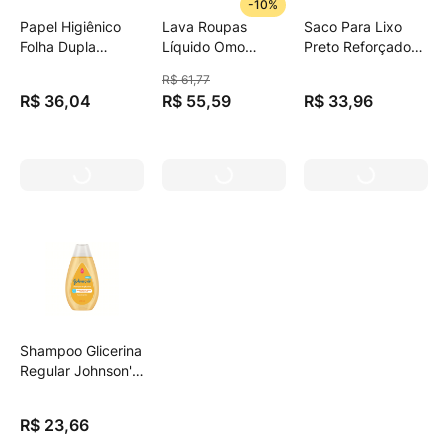
-
10%
Papel Higiênico
Lava Roupas
Saco Para Lixo
Folha Dupla
Líquido Omo
Preto Reforçado
Neutro Neve 30m
Lavagem Perfeita
50l Dover-Roll
R$
61
,
77
Pacote Leve 16
5l
Super Forte 20
R$
36
,
04
R$
55
,
59
R$
33
,
96
Pague 15
Unidades
Unidades
Shampoo Glicerina
Regular Johnson'S
Baby 200ml
R$
23
,
66