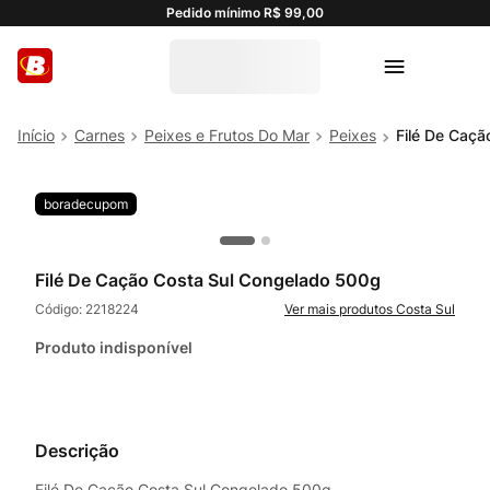
Pedido mínimo R$ 99,00
Carnes
Peixes e Frutos Do Mar
Peixes
Filé De Caçã
boradecupom
Filé De Cação Costa Sul Congelado 500g
Código:
2218224
Costa Sul
Produto indisponível
Descrição
Filé De Cação Costa Sul Congelado 500g