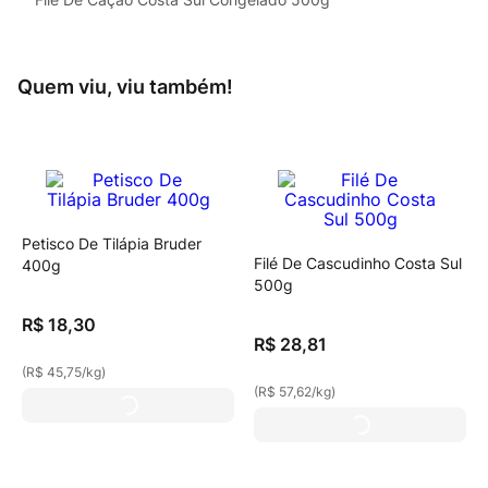
Quem viu, viu também!
Petisco De Tilápia Bruder
Filé De Cascudinho Costa Sul
400g
500g
R$
18
,
30
R$
28
,
81
(
R$ 45,75
/
kg
)
(
R$ 57,62
/
kg
)