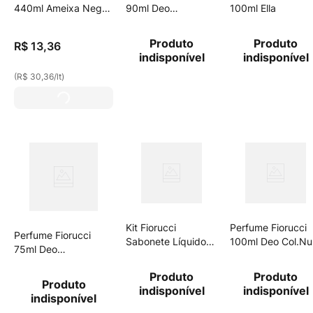
440ml Ameixa Negra
90ml Deo
100ml Ella
Rf
Col.Mr.Grey
Produto
Produto
R$
13
,
36
indisponível
indisponível
(
R$ 30,36
/
lt
)
Kit Fiorucci
Perfume Fiorucci
Perfume Fiorucci
Sabonete Líquido
100ml Deo Col.Nui
75ml Deo
200ml + Loção
Rose
Col.Lumiere
Hidratante
Produto
Produto
Produto
Desodorante 50ml
indisponível
indisponível
indisponível