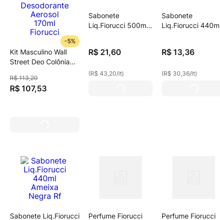
Sabonete
Sabonete
Liq.Fiorucci 500ml
Liq.Fiorucci 440m
Erva Doce
Erva Doce Rf
-
5%
R$
21
,
60
R$
13
,
36
Kit Masculino Wall
Street Deo Colônia
50ml + Desodorante
(
R$ 43,20
/
lt
)
(
R$ 30,36
/
lt
)
R$
113
,
20
Aerosol 170ml
R$
107
,
53
Fiorucci
Sabonete Liq.Fiorucci
Perfume Fiorucci
Perfume Fiorucci