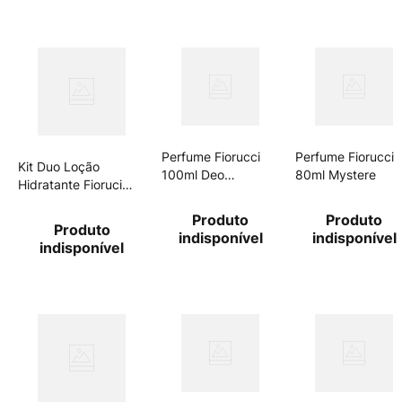
Perfume Fiorucci
Perfume Fiorucci
Kit Duo Loção
100ml Deo
80ml Mystere
Hidratante Fioruci
Col.W.Street
Unicorn E Tentantion
Produto
Produto
50ml
Produto
indisponível
indisponível
indisponível