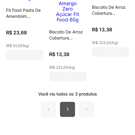
Biscoito De Arroz
Fit Food Pasta De
Cobertura
Amendoim
Chocolate Ao Leite
Cremosa 450g
Zero Zero Açúcar
R$
13
,
38
Fit Food 60g
Biscoito De Arroz
R$
23
,
68
Cobertura
(
R$ 223,00
/
kg
)
Chocolate Meio
(
R$ 52,62
/
kg
)
Amargo Zero
R$
13
,
38
Açúcar Fit Food
60g
(
R$ 223,00
/
kg
)
Você viu todos os
3
produtos
1