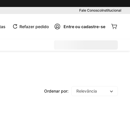
Pedido mínimo R$ 99,00
Fale Conosco
Institucional
tas
Refazer pedido
Relevância