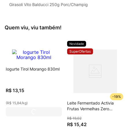
Girasoli Vito Balducci 250g Porc/Champig
Quem viu, viu também!
Novidade
SuperOfertas
Iogurte Tirol Morango 830ml
R$
13
,
15
-
19%
Leite Fermentado Activia
(
R$ 15,84
/
kg
)
Frutas Vermelhas Zero
Lactose 800g
R$
19
,
02
R$
15
,
42