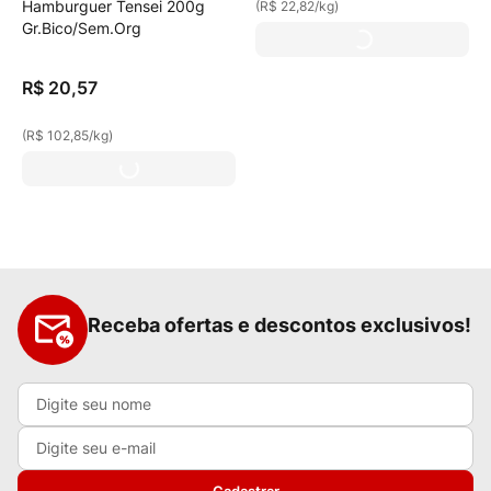
Hamburguer Tensei 200g
(
R$ 22,82
/
kg
)
Gr.Bico/Sem.Org
R$
20
,
57
(
R$ 102,85
/
kg
)
Receba ofertas e descontos exclusivos!