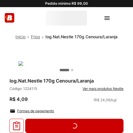
Pedido mínimo R$ 99,00
Frios
Iog.Nat.Nestle 170g Cenoura/Laranja
Iog.Nat.Nestle 170g Cenoura/Laranja
Código:
1224115
Nestle
R$
4
,
09
(
R$ 24,06
/
kg
)
Formas de pagamento