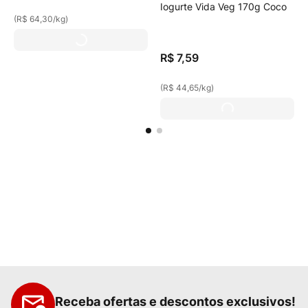
Iogurte Vida Veg 170g Coco
(
R$ 64,30
/
kg
)
R$
7
,
59
(
R$ 44,65
/
kg
)
Receba ofertas e descontos exclusivos!