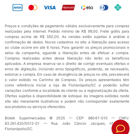
Preços e condições de pagamento válidos exclusivamente para compras
realizadas pela Internet. Pedido mínimo de R$ 99,00. Frete grátis para
compras acima de R$ 550,00. As vendas estão sujeitas à análise e
confirmação de dados. Novos cadastros no site: a liberação para acesso
ao clube ocorre em até 6 horas. Para garantir os preços promocionais e
selos da campanha, aguarde a liberação antes de efetuar a compra.
Compras realizadas antes dessa liberação não terão os benefícios
aplicados. A empresa reserva-se o direito de corrigir eventuais ofertas e
erros de digitação, incluindo erros tipográficos, podendo, se necessário,
estornar a compra. Em caso de divergência de preços no site, prevalecerá
o valor exibido no Carrinho de Compras. Os preços apresentados têm
como referência inicial a loja de Florianópolis/SC e poderão sofrer
variações conforme a localidade do cliente ou a regionalização da oferta.
Ofertas sujeitas à disponibilidade de estoque. As imagens exibidas neste
site são meramente ilustrativas e podem não corresponder exatamente
aos produtos ou serviços oferecidos.
Bistek Supermercados © 2025 — CEP: 88047-010 — CNPJ:
83.261.420/0012-01 — Rua João Câncio Jacques, nº 49 —
Florianópolis/SC.