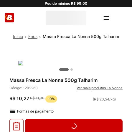
Pedido mínimo R$ 99,00
Frios
Massa Fresca La Nonna 500g Talharim
Massa Fresca La Nonna 500g Talharim
Código:
1202260
La Nonna
R$
10
,
27
R$
11
,
30
-
9%
(
R$ 20,54
/
kg
)
Formas de pagamento