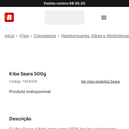
Pedido mínimo R$ 99,00
Frios
Congelados
Hambúrgueres, Kibes e Almôndega
Kibe Seara 500g
Código:
1504355
Seara
Produto indisponível
Descrição
O kibe Seara é feito com carne 100% bovina selecionada,