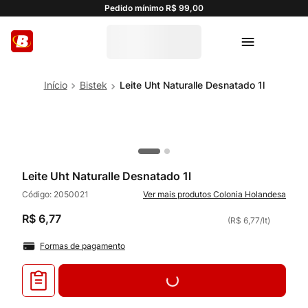
Pedido mínimo R$ 99,00
Bistek
Leite Uht Naturalle Desnatado 1l
Leite Uht Naturalle Desnatado 1l
Código:
2050021
Colonia Holandesa
R$
6
,
77
(
R$ 6,77
/
lt
)
Formas de pagamento