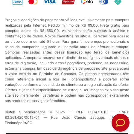
Preços e condições de pagamento válidos exclusivamente para compras
realizadas pela Internet. Pedido mínimo de R$ 99,00. Frete grátis para
compras acima de R$ 550,00. As vendas estão sujeitas à análise e
confirmação de dados. Novos cadastros no site: a liberação para acesso
ao clube ocorre em até 6 horas. Para garantir os preços promocionais e
selos da campanha, aguarde a liberação antes de efetuar a compra.
Compras realizadas antes dessa liberação não terão os benefícios
aplicados. A empresa reserva-se o direito de corrigir eventuais ofertas e
erros de digitação, incluindo erros tipográficos, podendo, se necessário,
estornar a compra. Em caso de divergência de preços no site, prevalecerá
o valor exibido no Carrinho de Compras. Os preços apresentados têm
como referência inicial a loja de Florianópolis/SC e poderão sofrer
variações conforme a localidade do cliente ou a regionalização da oferta.
Ofertas sujeitas à disponibilidade de estoque. As imagens exibidas neste
site são meramente ilustrativas e podem não corresponder exatamente
aos produtos ou serviços oferecidos.
Bistek Supermercados © 2025 — CEP: 88047-010 — CNPJ:
83.261.420/0012-01 — Rua João Câncio Jacques, nº 49 —
Florianópolis/SC.