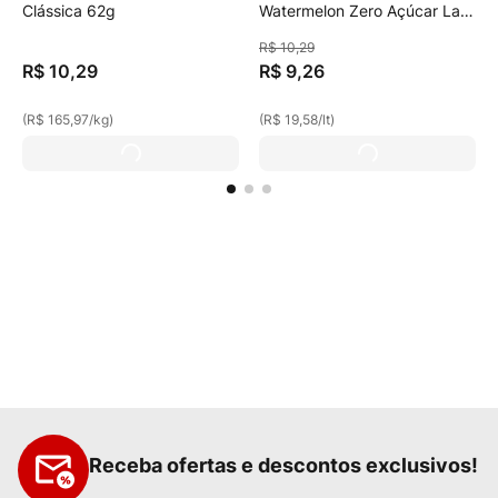
Clássica 62g
Watermelon Zero Açúcar Lata
473ml
R$
10
,
29
R$
10
,
29
R$
9
,
26
(
R$ 165,97
/
kg
)
(
R$ 19,58
/
lt
)
Receba ofertas e descontos exclusivos!