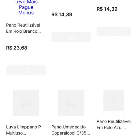
Com Algodão
R$
14
,
39
Limppano M
R$
14
,
39
Pano Reutilizável
Em Rolo Branco
Scott Duramax 116
Unidades Leve
R$
23
,
68
Mais Pague Menos
Pano Reutilizável
Luva Limppano P
Pano Umedecido
Em Rolo Azul
Multiuso
Coperálcool C/35
Scott Duramax