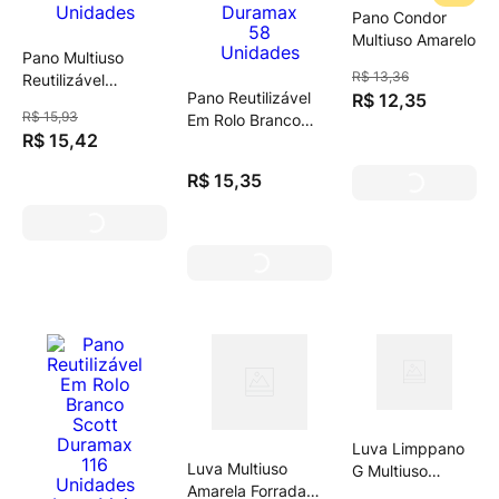
Pano Condor
Multiuso Amarelo
Pano Multiuso
R$
13
,
36
Reutilizável
Pano Reutilizável
R$
12
,
35
Masterchef 44
R$
15
,
93
Em Rolo Branco
Unidades
R$
15
,
42
Scott Duramax 58
Unidades
R$
15
,
35
Luva Limppano
Luva Multiuso
G Multiuso
Amarela Forrada
For.C/Algodao