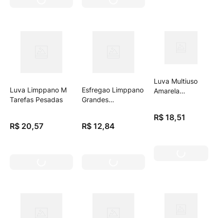
Luva Multiuso
Luva Limppano M
Esfregao Limppano
Amarela
Tarefas Pesadas
Grandes
Esfrebom M
Superficies G
R$
18
,
51
R$
20
,
57
R$
12
,
84