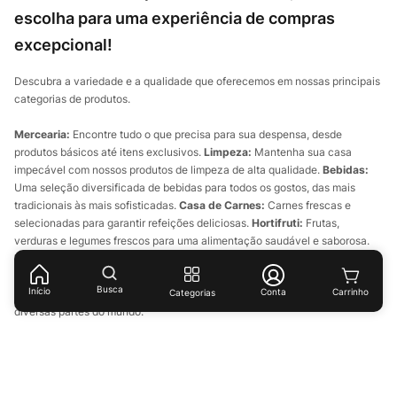
escolha para uma experiência de compras
excepcional!
Descubra a variedade e a qualidade que oferecemos em nossas principais
categorias de produtos.
Mercearia:
Encontre tudo o que precisa para sua despensa, desde
produtos básicos até itens exclusivos.
Limpeza:
Mantenha sua casa
impecável com nossos produtos de limpeza de alta qualidade.
Bebidas:
Uma seleção diversificada de bebidas para todos os gostos, das mais
tradicionais às mais sofisticadas.
Casa de Carnes:
Carnes frescas e
selecionadas para garantir refeições deliciosas.
Hortifruti:
Frutas,
verduras e legumes frescos para uma alimentação saudável e saborosa.
Perfumaria:
Produtos de beleza e cuidados pessoais das melhores
marcas.
Pet:
Tudo para o bem-estar e felicidade do seu animal de
Busca
Início
Conta
Categorias
estimação.
Importados:
Explore sabores e produtos exclusivos de
diversas partes do mundo.
Ver mais