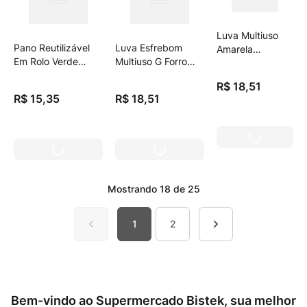
Luva Multiuso
Pano Reutilizável
Luva Esfrebom
Amarela
Em Rolo Verde
Multiuso G Forro
Esfrebom P
Scott Duramax 48
Alg.
R$
18
,
51
Unidades
R$
15
,
35
R$
18
,
51
Mostrando
18 de 25
1
2
Bem-vindo ao Supermercado Bistek, sua melhor