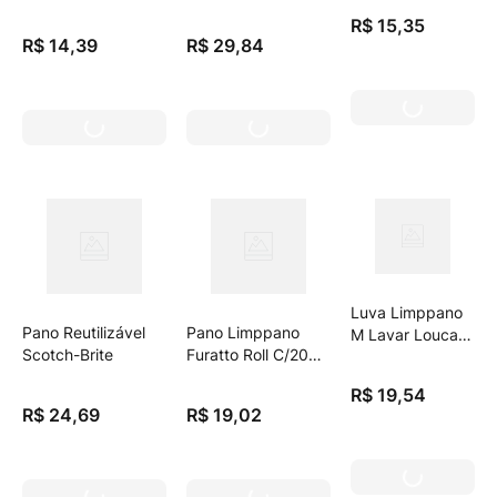
For.C/Algodao
Classico
58 Unidades
R$
15
,
35
R$
14
,
39
R$
29
,
84
Luva Limppano
Pano Reutilizável
Pano Limppano
M Lavar Louca
Scotch-Brite
Furatto Roll C/20
Veloute
Lavanda
R$
19
,
54
R$
24
,
69
R$
19
,
02