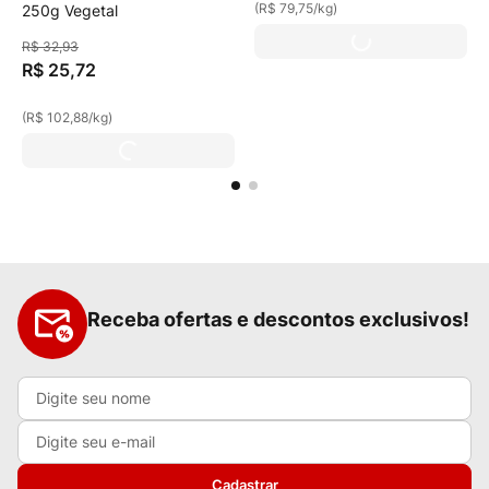
(
R$ 79,75
/
kg
)
250g Vegetal
R$
32
,
93
R$
25
,
72
(
R$ 102,88
/
kg
)
Receba ofertas e descontos exclusivos!
Cadastrar