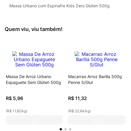
Massa Urbano com Espinafre Kids Zero Glúten 500g
Quem viu, viu também!
Massa De Arroz Urbano
Macarrao Arroz Barilla 500g
Espaguete Sem Glúten 500g
Penne S/Glut
R$
5
,
96
R$
11
,
32
(
R$ 11,92
/
kg
)
(
R$ 22,64
/
kg
)