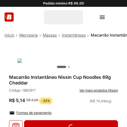
Pedido mínimo R$ 99,00
Mercearia
Massas
Instantâneas
Macarrão Instantâ
Macarrão Instantâneo Nissin Cup Noodles 69g
Cheddar
Código:
1883917
Nissin
R$
5
,
14
R$
6
,
68
-
23%
(
R$ 74,49
/
kg
)
Formas de pagamento