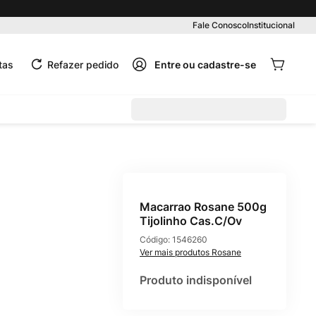
Fale Conosco
Institucional
tas
Refazer pedido
Macarrao Rosane 500g
Tijolinho Cas.C/Ov
Código:
1546260
Rosane
Produto indisponível