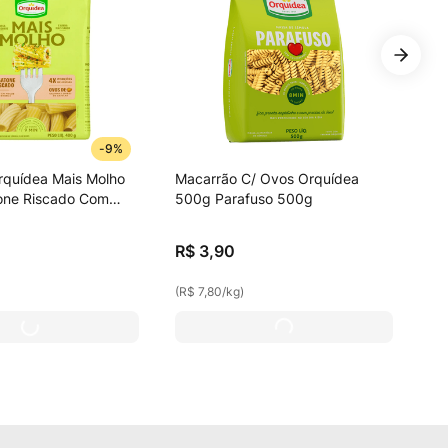
-
9%
rquídea Mais Molho
Macarrão C/ Ovos Orquídea
one Riscado Com
500g Parafuso 500g
inhas Livres De
R$
3
,
90
(
R$ 7,80
/
kg
)