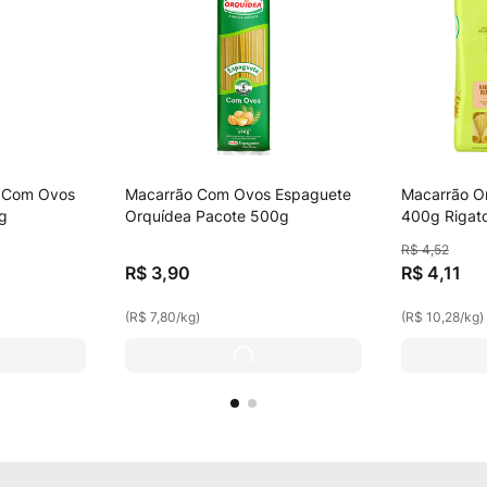
 Com Ovos
Macarrão Com Ovos Espaguete
Macarrão O
0g
Orquídea Pacote 500g
400g Rigat
Ovos De Gal
R$
4
,
52
Gaiolas
R$
3
,
90
R$
4
,
11
(
R$ 7,80
/
kg
)
(
R$ 10,28
/
kg
)