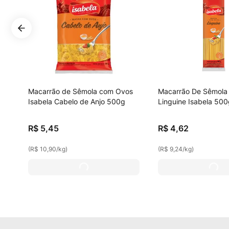
Macarrão de Sêmola com Ovos
Macarrão De Sêmola
Isabela Cabelo de Anjo 500g
Linguine Isabela 50
R$
5
,
45
R$
4
,
62
(
R$ 10,90
/
kg
)
(
R$ 9,24
/
kg
)