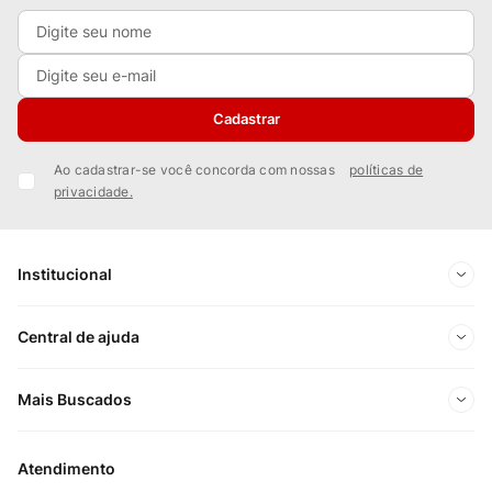
Cadastrar
Ao cadastrar-se você concorda com nossas
políticas de
privacidade.
Institucional
Sobre Nós
Central de ajuda
Nossas Lojas
Minha conta
Mais Buscados
Trabalhe conosco
Meus pedidos
Ofertas Exclusivas do Site
Privacidade e Segurança
Atendimento
Acompanhe seu pedido