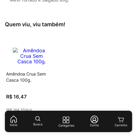
Quem viu, viu também!
Amêndoa Crua Sem
Casca 100g.
R$
16
,
47
(
R$ 164,70
/
kg
)
Busca
Início
Conta
Categorias