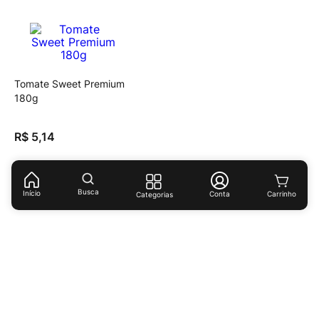
Tomate Sweet Premium
180g
R$
5
,
14
(
R$ 28,56
/
kg
)
Busca
Início
Conta
Categorias
Receba ofertas e descontos exclusivos!