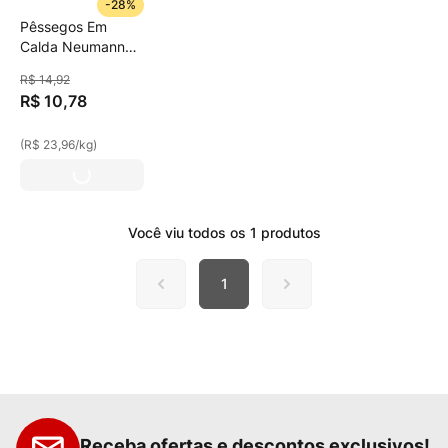
-
28%
Pêssegos Em
Calda Neumann
450g Metades
R$
14
,
92
R$
10
,
78
(
R$ 23,96
/
kg
)
Você viu todos os
1
produtos
1
Receba ofertas e descontos exclusivos!