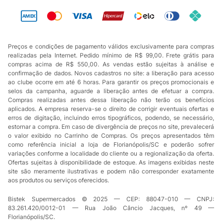
Preços e condições de pagamento válidos exclusivamente para compras
realizadas pela Internet. Pedido mínimo de R$ 99,00. Frete grátis para
compras acima de R$ 550,00. As vendas estão sujeitas à análise e
confirmação de dados. Novos cadastros no site: a liberação para acesso
ao clube ocorre em até 6 horas. Para garantir os preços promocionais e
selos da campanha, aguarde a liberação antes de efetuar a compra.
Compras realizadas antes dessa liberação não terão os benefícios
aplicados. A empresa reserva-se o direito de corrigir eventuais ofertas e
erros de digitação, incluindo erros tipográficos, podendo, se necessário,
estornar a compra. Em caso de divergência de preços no site, prevalecerá
o valor exibido no Carrinho de Compras. Os preços apresentados têm
como referência inicial a loja de Florianópolis/SC e poderão sofrer
variações conforme a localidade do cliente ou a regionalização da oferta.
Ofertas sujeitas à disponibilidade de estoque. As imagens exibidas neste
site são meramente ilustrativas e podem não corresponder exatamente
aos produtos ou serviços oferecidos.
Bistek Supermercados © 2025 — CEP: 88047-010 — CNPJ:
83.261.420/0012-01 — Rua João Câncio Jacques, nº 49 —
Florianópolis/SC.